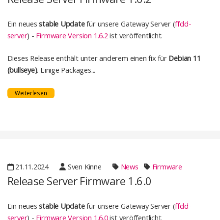
Ein neues
stable Update
für unsere Gateway Server (
ffdd-
server
) -
Firmware Version 1.6.2
ist veröffentlicht.
Dieses Release enthält unter anderem einen fix für
Debian 11
(bullseye)
. Einige Packages...
Weiterlesen
21.11.2024
Sven Kinne
News
Firmware
Release Server Firmware 1.6.0
Ein neues
stable Update
für unsere Gateway Server (
ffdd-
server
) -
Firmware Version 1.6.0
ist veröffentlicht.